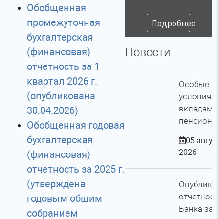
Обобщенная
промежуточная
Подробнее
бухгалтерская
Новости
(финансовая)
отчетность за 1
квартал 2026 г.
Особые
(опубликована
условия п
вкладам 
30.04.2026)
пенсионе
Обобщенная годовая
бухгалтерская
05 авгус
2026
(финансовая)
отчетность за 2025 г.
(утверждена
Опублико
отчетност
годовым общим
Банка за 
собранием