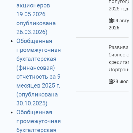
полугоди
акционеров
2026 года
19.05.2026,
04 авгус
опубликована
2026
26.03.2026)
Обобщенная
Развивай
промежуточная
бизнес с
бухгалтерская
кредитам
(финансовая)
Дортранс
отчетность за 9
28 июля 
месяцев 2025 г.
(опубликована
30.10.2025)
Обобщенная
промежуточная
бухгалтерская