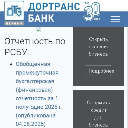
Отчетность по
Открыть
счет для
РСБУ:
бизнеса
Обобщенная
Подробнее
промежуточная
бухгалтерская
(финансовая)
отчетность за 1
Оформить
полугодие 2026 г.
кредит
(опубликована
для
04.08.2026)
бизнеса