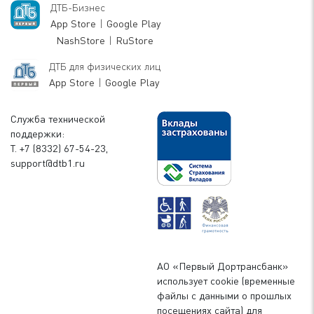
ДТБ-Бизнес
App Store
|
Google Play
NashStore
|
RuStore
ДТБ для физических лиц
App Store
|
Google Play
Служба технической
поддержки:
Т. +7 (8332) 67-54-23,
support@dtb1.ru
АО «Первый Дортрансбанк»
использует cookie (временные
файлы с данными о прошлых
посещениях сайта) для