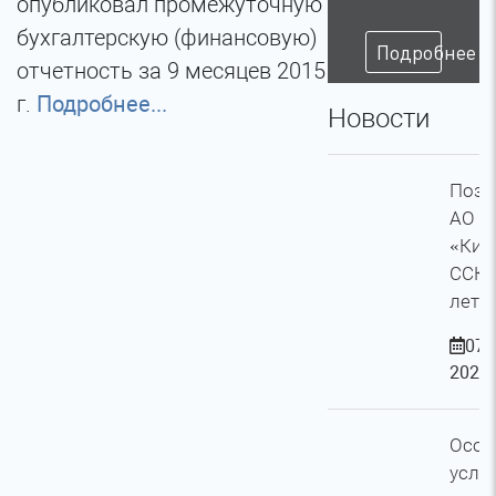
опубликовал промежуточную
бухгалтерскую (финансовую)
Подробнее
отчетность за 9 месяцев 2015
г.
Подробнее...
Новости
Позд
АО С
«Кир
ССК» 
лети
07 
2026
Особ
усло