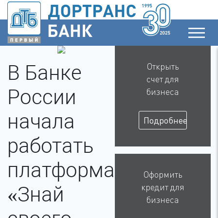
В Банке
Открыть
счет для
России
бизнеса
начала
Подробнее
работать
платформа
Оформить
кредит для
«Знай
бизнеса