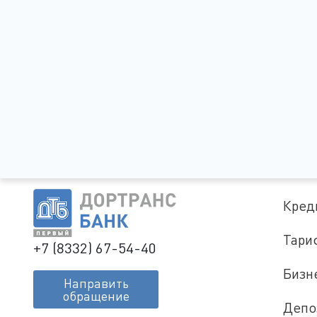
Кред
Тари
+7 (8332) 67-54-40
Бизн
Направить
обращение
Депо