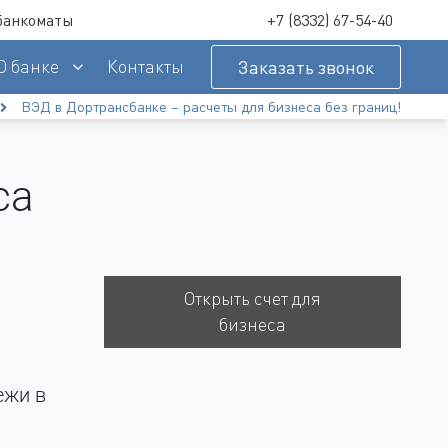
банкоматы
+7 (8332) 67-54-40
О банке
Контакты
Заказать звонок
ВЭД в Дортрансбанке – расчеты для бизнеса без границ!
латежи
ов
Условия предоставления услуг ДБО с использованием системы «Ibank2»
са
Открыть счет для
бизнеса
Подробнее
ежи в