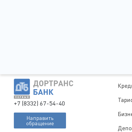
Кред
Тари
+7 (8332) 67-54-40
Бизн
Направить
обращение
Депо