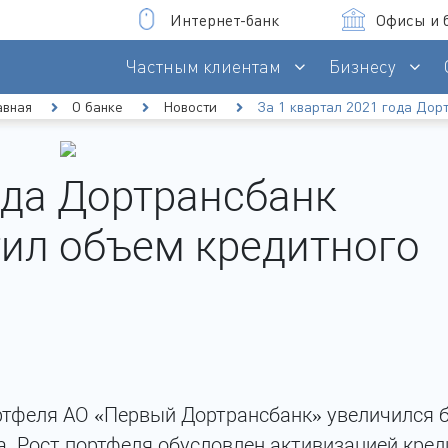
Интернет-банк
Офисы и 
Частным клиентам
Бизнесу
авная
О банке
Новости
За 1 квартал 2021 года Дор
Оплата услуг и бюджетные п
Интернет-банк для частных клиент
ода Дортрансбанк
ил объем кредитного
ртфеля АО «Первый Дортрансбанк» увеличился 
да. Рост портфеля обусловлен активизацией кре