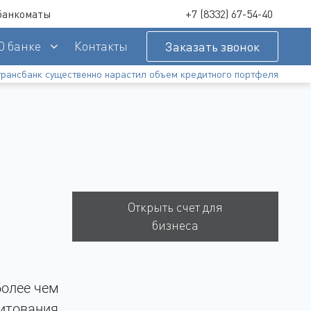
банкоматы
+7 (8332) 67-54-40
О банке
Контакты
Заказать звонок
трансбанк существенно нарастил объем кредитного портфеля
латежи
ов
Условия предоставления услуг ДБО с использованием системы «Ibank2»
Открыть счет для
бизнеса
Подробнее
более чем
дитования